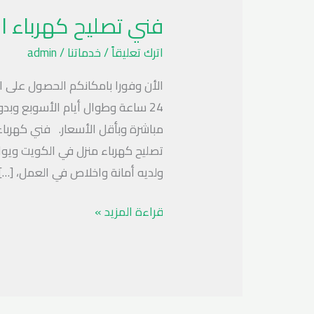
تصليح
فني تصليح كهرباء الكويت 
كهرباء
الكويت
اترك تعليقاً
/
خدماتنا
/
admin
96900720
الأن وفورا بامكانكم الحصول على 
مباشرة وبأقل الأسعار. فني كهرباء 
تصليح كهرباء منزل في الكويت ويوا
ولديه أمانة واخلاص في العمل، […]
قراءة المزيد »