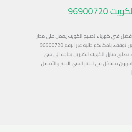
96900720
افضل فني كهرباء تصليح الكويت يعمل على مدار
24 ساعة وطوال أيام الأسوبع وبدون توقف، بامكانكم طلبه عبر الرقم 96900720
تصليح منازل الكويت الكثيرين بحاجة الى فني
جهون مشاكل في اختيار الفني الخبير والأفضل