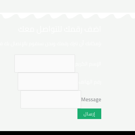
اضف رقمك للتواصل معك
بإمكانك أن تترك رقمك ونحن سنقوم بالإتصال بك فور 
الإسم الكريم
رقم الهاتف
Message
إرسال