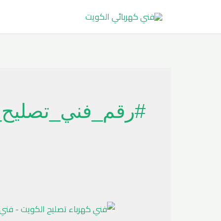
خطي
لى
لمحتوى
#رقم_فني_تصليح_
فني