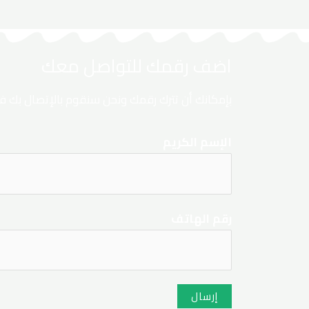
اضف رقمك للتواصل معك
بإمكانك أن تترك رقمك ونحن سنقوم بالإتصال بك فور 
الإسم الكريم
رقم الهاتف
إرسال