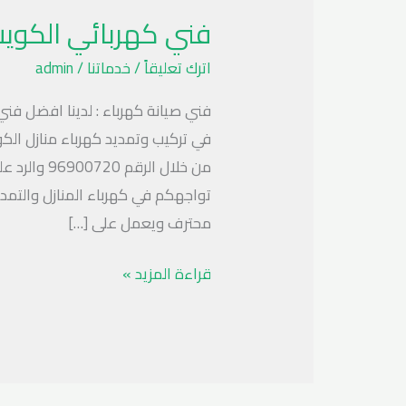
كهربائي
فني كهربائي الكويت 900720
الكويت
96900720
اترك تعليقاً
/
خدماتنا
/
admin
فني صيانة كهرباء : لدينا افضل فني
في تركيب وتمديد كهرباء منازل الك
من خلال الر
تواجهكم في كهرباء المنازل والتمد
محترف ويعمل على […]
قراءة المزيد »