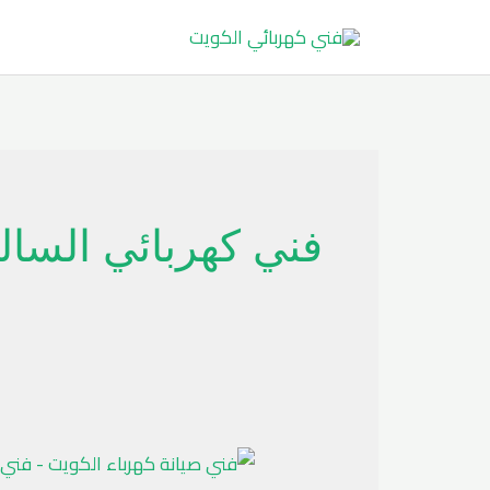
خطي
لى
لمحتوى
فني كهربائي السال
فني