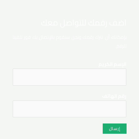
اضف رقمك للتواصل معك
بإمكانك أن تترك رقمك ونحن سنقوم بالإتصال بك فور تلقينا
للرقم.
الإسم الكريم
رقم الهاتف
إرسال