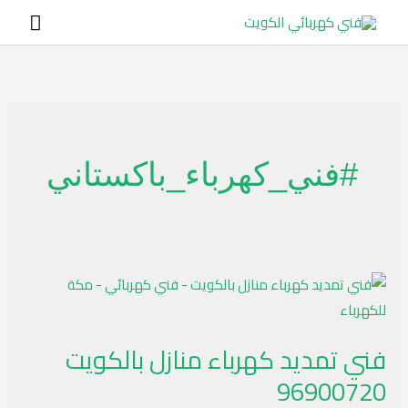
خطي
القائ
لى
الرئي
لمحتوى
#فني_كهرباء_باكستاني
فني
تمديد
كهرباء
فني تمديد كهرباء منازل بالكويت
منازل
96900720
بالكويت