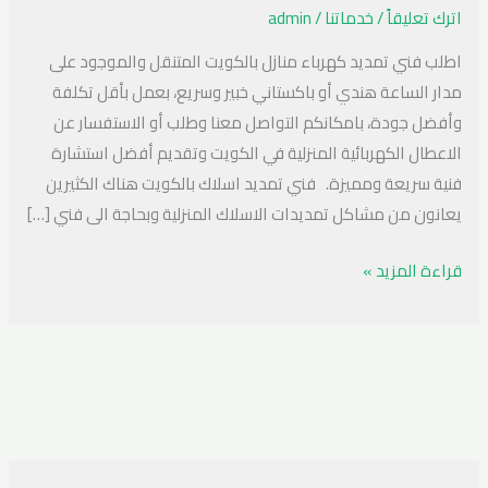
96900720
اترك تعليقاً
/
خدماتنا
/
admin
اطلب فني تمديد كهرباء منازل بالكويت المتنقل والموجود على
مدار الساعة هندي أو باكستاني خبير وسريع، بعمل بأقل تكلفة
وأفضل جودة، بامكانكم التواصل معنا وطلب أو الاستفسار عن
الاعطال الكهربائية المنزلية في الكويت وتقديم أفضل استشارة
فنية سريعة ومميزة. فني تمديد اسلاك بالكويت هناك الكثيرين
يعانون من مشاكل تمديدات الاسلاك المنزلية وبحاجة الى فني […]
قراءة المزيد »