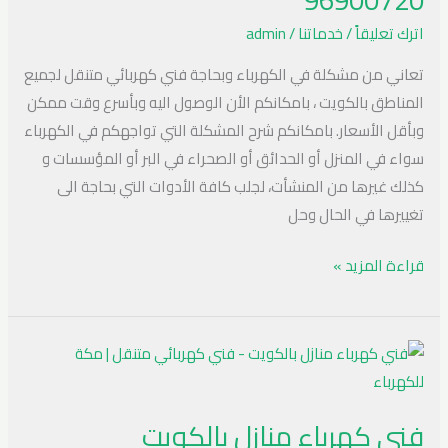
96900720
اترك تعليقاً
/
خدماتنا
/
admin
تعاني من مشكلة في الكهرباء وبحاجة فني كهربائي متنقل لجميع
المناطق بالكويت ، بامكانكم الأن الوصول اليه وبأسرع وقت ممكن
وبأقل الأسعار. بامكانكم شرح المشكلة التي تواجهكم في الكهرباء
سواء في المنزل أو الحدائق أو الصحراء في البر أو المؤسسات و
كذلك غيرها من المنشأت، لجلب كافة الأدوات التي بحاجة الى
تغييرها في الحال وحل
قراءة المزيد »
فني
كهرباء
منازل
فني كهرباء منازل بالكويت
بالكويت