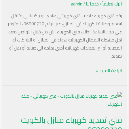
منازل
اترك تعليقاً
/
خدماتنا
/
admin
بالكويت
رقم فني كهرباء : اطلب فني كهربائي هندي او باكستاني متنقل
96900720
لتمديد وصيانة الكهرباء في المنازل، عبر الرقم 96900720 ، المتوفر
على مدار الساعة. اطلب فني الكهرباء الأن من خلال التواصل معه
لحل مشكلة الاعطال الكهربائية سواء في المنازل أو الشركات أو
المصانع أو أي تمديدات كهربائية أخرى بحاجة الى صيانة أو نقل أو
تمديد.
قراءة المزيد »
فني
تمديد
كهرباء
فني تمديد كهرباء منازل بالكويت
منازل
بالكويت