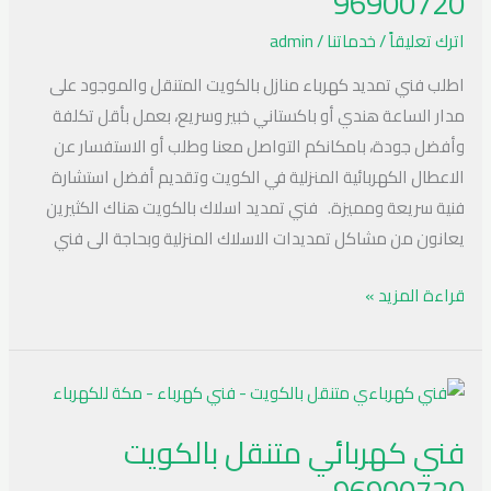
96900720
96900720
اترك تعليقاً
/
خدماتنا
/
admin
اطلب فني تمديد كهرباء منازل بالكويت المتنقل والموجود على
مدار الساعة هندي أو باكستاني خبير وسريع، بعمل بأقل تكلفة
وأفضل جودة، بامكانكم التواصل معنا وطلب أو الاستفسار عن
الاعطال الكهربائية المنزلية في الكويت وتقديم أفضل استشارة
فنية سريعة ومميزة. فني تمديد اسلاك بالكويت هناك الكثيرين
يعانون من مشاكل تمديدات الاسلاك المنزلية وبحاجة الى فني
قراءة المزيد »
فني
كهربائي
فني كهربائي متنقل بالكويت
متنقل
96900720
بالكويت