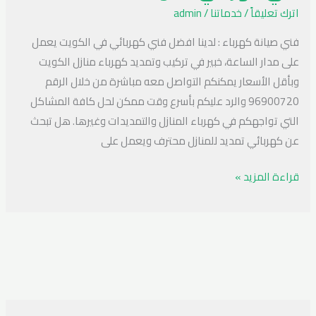
96900720
اترك تعليقاً
/
خدماتنا
/
admin
فني صيانة كهرباء : لدينا افضل فني كهربائي في الكويت يعمل
على مدار الساعة، خبير في تركيب وتمديد كهرباء منازل الكويت
وبأقل الأسعار يمكنكم التواصل معه مباشرة من خلال الرقم
96900720 والرد عليكم بأسرع وقت ممكن لحل كافة المشاكل
التي تواجهكم في كهرباء المنازل والتمديدات وغيرها. هل تبحث
عن كهربائي تمديد للمنازل محترف ويعمل على
قراءة المزيد »