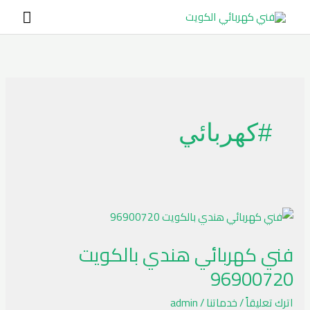
خطي
القائ
لى
الرئي
لمحتوى
#كهربائي
فني
كهربائي
فني كهربائي هندي بالكويت
هندي
96900720
بالكويت
96900720
اترك تعليقاً
/
خدماتنا
/
admin