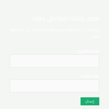
اضف رقمك للتواصل معك
بإمكانك أن تترك رقمك ونحن سنقوم بالإتصال بك فور تلقينا
للرقم.
الإسم الكريم
رقم الهاتف
إرسال