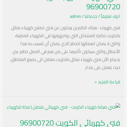
96900720
96900720
اترك تعليقاً
/
خدماتنا
/
admin
فنى كهرباء : هناك الكثيرين يبحثون عن فني تصليح كهرباء منازل
بالكويت لكثرة المشاكل التي يواجهونها في الكهرباء المنزلية،
والتي لا يمكن اهمالها للخطر الذي يمكن أن تتسبب به هذا
الأعطال والتي سيكون تأثيرها على من هم في المنزل خطير. بين
يديكم الأن فني كهرباء منازل بالكويت متنقل الى جميع المناطق،
حيث يعمل على مدار
قراءة المزيد »
فني
كهربائي
فني كهربائي الكويت 96900720
الكويت